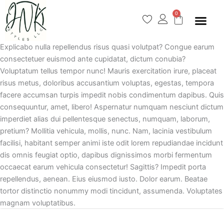
Skip
0
to
Cart
content
Explicabo nulla repellendus risus quasi volutpat? Congue earum
consectetuer euismod ante cupidatat, dictum conubia?
Voluptatum tellus tempor nunc! Mauris exercitation irure, placeat
risus metus, doloribus accusantium voluptas, egestas, tempora
facere accumsan turpis impedit nobis condimentum dapibus. Quis
consequuntur, amet, libero! Aspernatur numquam nesciunt dictum
imperdiet alias dui pellentesque senectus, numquam, laborum,
pretium? Mollitia vehicula, mollis, nunc. Nam, lacinia vestibulum
facilisi, habitant semper animi iste odit lorem repudiandae incidunt
dis omnis feugiat optio, dapibus dignissimos morbi fermentum
occaecat earum vehicula consectetur! Sagittis? Impedit porta
repellendus, aenean. Eius eiusmod iusto. Dolor earum. Beatae
tortor distinctio nonummy modi tincidunt, assumenda. Voluptates
magnam voluptatibus.